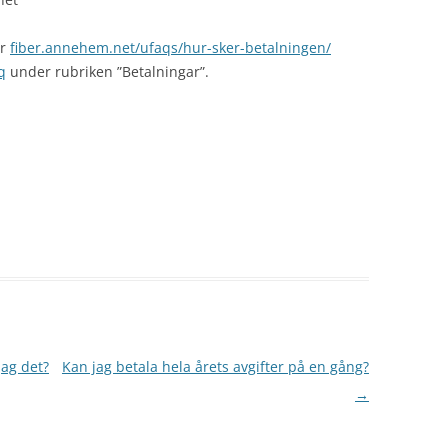
är
fiber.annehem.net/ufaqs/hur-sker-betalningen/
q
under rubriken ”Betalningar”.
jag det?
Kan jag betala hela årets avgifter på en gång?
→