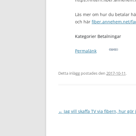
Läs mer om hur du betalar h
och här
fiber.annehem.net/fa
Kategorier Betalningar
Permalänk
Detta inlägg postades den
2017-10-11
.
Inläggsnavigering
←
Jag vill skaffa TV via fibern, hur gör 