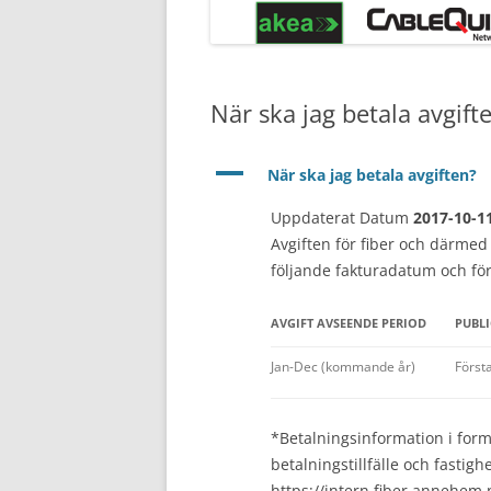
När ska jag betala avgift
A
När ska jag betala avgiften?
Uppdaterat Datum
2017-10-1
Avgiften för fiber och därmed i
följande fakturadatum och för
AVGIFT AVSEENDE PERIOD
PUBLI
Jan-Dec (kommande år)
Först
*Betalningsinformation i for
betalningstillfälle och fasti
https://intern.fiber.annehem.