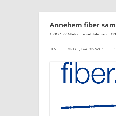
Hoppa
till
innehåll
Annehem fiber samf
1000 / 1000 Mbit/s internet+telefoni för 133
HEM
VIKTIGT, FRÅGOR&SVAR
S