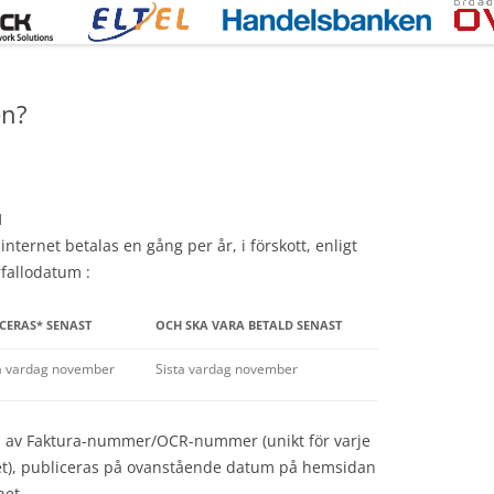
en?
1
nternet betalas en gång per år, i förskott, enligt
fallodatum :
CERAS* SENAST
OCH SKA VARA BETALD SENAST
a vardag november
Sista vardag november
m av Faktura-nummer/OCR-nummer (unikt för varje
ghet), publiceras på ovanstående datum på hemsidan
net