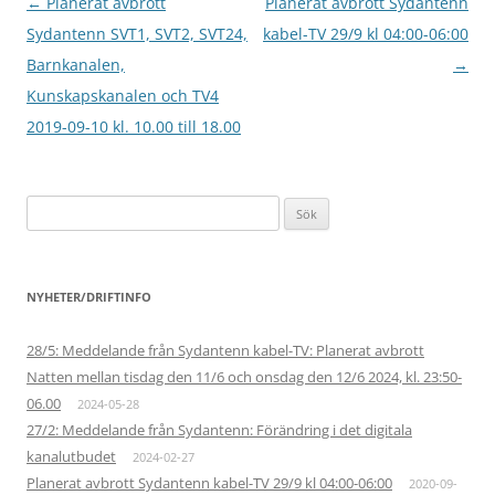
Inläggsnavigering
←
Planerat avbrott
Planerat avbrott Sydantenn
Sydantenn SVT1, SVT2, SVT24,
kabel-TV 29/9 kl 04:00-06:00
Barnkanalen,
→
Kunskapskanalen och TV4
2019-09-10 kl. 10.00 till 18.00
Sök
efter:
NYHETER/DRIFTINFO
28/5: Meddelande från Sydantenn kabel-TV: Planerat avbrott
Natten mellan tisdag den 11/6 och onsdag den 12/6 2024, kl. 23:50-
06.00
2024-05-28
27/2: Meddelande från Sydantenn: Förändring i det digitala
kanalutbudet
2024-02-27
Planerat avbrott Sydantenn kabel-TV 29/9 kl 04:00-06:00
2020-09-