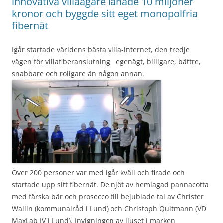
innovativa villaägare lånade 10 miljoner
kronor och byggde sitt eget monopolfria
fibernät
Igår startade världens bästa villa-internet, den tredje
vägen för villafiberanslutning: egenägt, billigare, bättre,
snabbare och roligare än någon annan.
Över 200 personer var med igår kväll och firade och
startade upp sitt fibernät. De njöt av hemlagad pannacotta
med färska bär och prosecco till bejublade tal av Christer
Wallin (kommunalråd i Lund) och Christoph Quitmann (VD
MaxLab IV i Lund). Invigningen av ljuset i marken