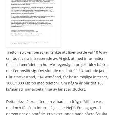
Tretton stycken personer tänkte att fiber borde väl 10 % av
området vara intresserade av. Vi gick ut med information
till alla i området om hur vårt egenägda projekt blev bättre
när fler anslöt sig. Det slutade med att 99,5% tackade ja till
0 kr startkostnad, 314 kr/månad, för bästa möjliga internet,
1000/1000 Mbit/s med telefoni. Om några år blir det 100
kr/månad, när avbetalning av lånet är slutfört.
Detta blev så bra eftersom vi hade en fråga: ”Vill du vara
med och få bästa internet? Ja eller Nej?”. En engagerad
person per delområde. Projektgruppen hade några fysiska