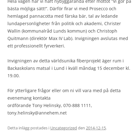
Hela vägen har vi haft nybyggaranda efter mottot ”Vi gör på
bästa möjliga sätt!”. Därför firar vi med Prosecco och
hemlagad pannacotta med färska bär, tal av ledande
lundapersonligheter från politik och akademi, Christer
Wallin (kommunalråd Lunds kommun) och Christoph
Quitmann (direktör Max IV Lab). Invigningen avslutas med
ett professionellt fyrverkeri.
Invigningen av detta världsunika fiberprojekt äger rum i
Backaskolans matsal i Lund i kväll måndag 15 december kl.
19.00.
För ytterligare frågor eller om ni vill vara med på detta
evenemang kontakta
ordförande Tony Helinsky, 070-888 1111,
tony.helinsky@annehem.net
Detta inlägg postades i
Uncategorized
den
2014-12-15
.