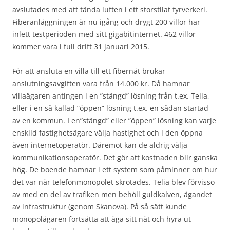
avslutades med att tända luften i ett storstilat fyrverkeri.
Fiberanläggningen är nu igång och drygt 200 villor har
inlett testperioden med sitt gigabitinternet. 462 villor
kommer vara i full drift 31 januari 2015.
För att ansluta en villa till ett fibernät brukar
anslutningsavgiften vara från 14.000 kr. Då hamnar
villaägaren antingen i en ”stängd” lösning från t.ex. Telia,
eller i en så kallad ”öppen” lösning t.ex. en sådan startad
av en kommun. I en”stängd” eller ”öppen” lösning kan varje
enskild fastighetsägare välja hastighet och i den öppna
även internetoperatör. Däremot kan de aldrig välja
kommunikationsoperatör. Det gör att kostnaden blir ganska
hög. De boende hamnar i ett system som påminner om hur
det var när telefonmonopolet skrotades. Telia blev förvisso
av med en del av trafiken men behöll guldkalven, ägandet
av infrastruktur (genom Skanova). På så sätt kunde
monopolägaren fortsätta att äga sitt nät och hyra ut