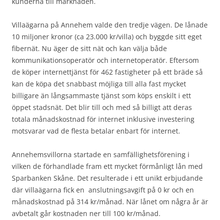
kunderna till marknaden.
Villaägarna på Annehem valde den tredje vägen. De lånade
10 miljoner kronor (ca 23.000 kr/villa) och byggde sitt eget
fibernät. Nu äger de sitt nät och kan välja både
kommunikationsoperatör och internetoperatör. Eftersom
de köper internettjänst för 462 fastigheter på ett bräde så
kan de köpa det snabbast möjliga till alla fast mycket
billigare än långsammaste tjänst som köps enskilt i ett
öppet stadsnät. Det blir till och med så billigt att deras
totala månadskostnad för internet inklusive investering
motsvarar vad de flesta betalar enbart för internet.
Annehemsvillorna startade en samfällighetsförening i
vilken de förhandlade fram ett mycket förmånligt lån med
Sparbanken Skåne. Det resulterade i ett unikt erbjudande
där villaägarna fick en anslutningsavgift på 0 kr och en
månadskostnad på 314 kr/månad. När lånet om några år är
avbetalt går kostnaden ner till 100 kr/månad.