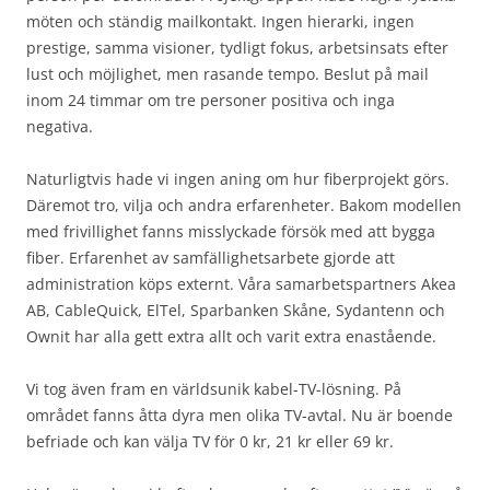
möten och ständig mailkontakt. Ingen hierarki, ingen
prestige, samma visioner, tydligt fokus, arbetsinsats efter
lust och möjlighet, men rasande tempo. Beslut på mail
inom 24 timmar om tre personer positiva och inga
negativa.
Naturligtvis hade vi ingen aning om hur fiberprojekt görs.
Däremot tro, vilja och andra erfarenheter. Bakom modellen
med frivillighet fanns misslyckade försök med att bygga
fiber. Erfarenhet av samfällighetsarbete gjorde att
administration köps externt. Våra samarbetspartners Akea
AB, CableQuick, ElTel, Sparbanken Skåne, Sydantenn och
Ownit har alla gett extra allt och varit extra enastående.
Vi tog även fram en världsunik kabel-TV-lösning. På
området fanns åtta dyra men olika TV-avtal. Nu är boende
befriade och kan välja TV för 0 kr, 21 kr eller 69 kr.