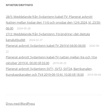
NYHETER/DRIFTINFO
28/5: Meddelande från Sydantenn kabel-TV: Planerat avbrott
Natten mellan tisdag den 11/6 och onsdag den 12/6 2024, kl. 23:50-
06.00
2024-05-28
27/2: Meddelande från Sydantenn: Förändring i det digitala
kanalutbudet
2024-02-27
Planerat avbrott Sydantenn kabel-TV 29/9 kl 04:00-06:00
2020-09-
22
Planerat avbrott Sydantenn kabel-TV natten mellan 9:e och 10:e
oktober 2019 kl. 00.00 till 03.00
2019-09-25
Planerat avbrott Sydantenn SVT1, SVT2, SVT24, Barnkanalen,
Kunskapskanalen och TV4 2019-09-10 kl. 10.00 till 18.00
2019-09-04
Drivs med WordPress