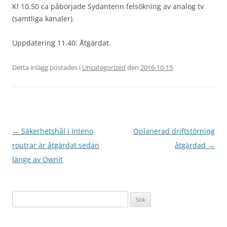
Kl 10.50 ca påbörjade Sydantenn felsökning av analog tv
(samtliga kanaler).
Uppdatering 11.40: Åtgärdat.
Detta inlägg postades i
Uncategorized
den
2016-10-15
.
Inläggsnavigering
←
Säkerhetshål i Inteno
Oplanerad driftstörning
routrar är åtgärdat sedan
åtgärdad
→
länge av Ownit
Sök
efter: