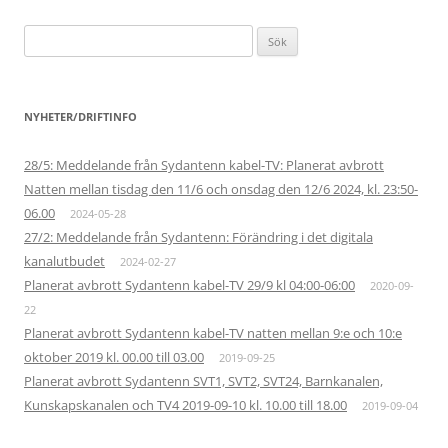
Sök
efter:
NYHETER/DRIFTINFO
28/5: Meddelande från Sydantenn kabel-TV: Planerat avbrott
Natten mellan tisdag den 11/6 och onsdag den 12/6 2024, kl. 23:50-
06.00
2024-05-28
27/2: Meddelande från Sydantenn: Förändring i det digitala
kanalutbudet
2024-02-27
Planerat avbrott Sydantenn kabel-TV 29/9 kl 04:00-06:00
2020-09-
22
Planerat avbrott Sydantenn kabel-TV natten mellan 9:e och 10:e
oktober 2019 kl. 00.00 till 03.00
2019-09-25
Planerat avbrott Sydantenn SVT1, SVT2, SVT24, Barnkanalen,
Kunskapskanalen och TV4 2019-09-10 kl. 10.00 till 18.00
2019-09-04