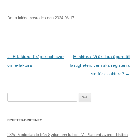
Detta inlägg postades den
2024-06-17
.
Inläggsnavigering
←
E-faktura: Frågor och svar
E-faktura: Vi är flera ägare till
om e-faktura
fastigheten, vem ska registerra
sig för e-faktura?
→
Sök
efter:
NYHETER/DRIFTINFO
28/5: Meddelande från Sydantenn kabel-TV: Planerat avbrott Natten